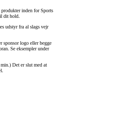
rodukter inden for Sports
 dit hold.
es udstyr fra al slags vejr
ler sponsor logo eller begge
foran. Se eksempler under
5 min.) Det er slut med at
l.