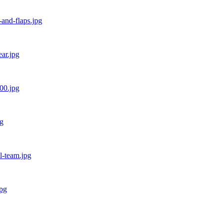
-and-flaps.jpg
ear.jpg
00.jpg
pg
ll-team.jpg
jpg